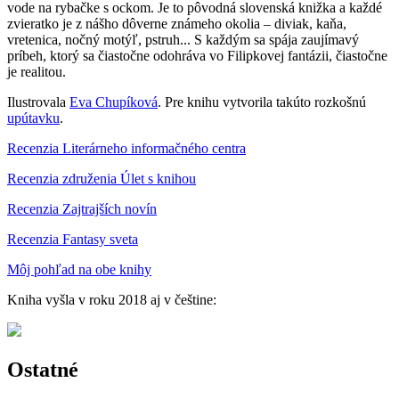
vode na rybačke s ockom. Je to pôvodná slovenská knižka a každé
zvieratko je z nášho dôverne známeho okolia – diviak, kaňa,
vretenica, nočný motýľ, pstruh... S každým sa spája zaujímavý
príbeh, ktorý sa čiastočne odohráva vo Filipkovej fantázii, čiastočne
je realitou.
Ilustrovala
Eva Chupíková
. Pre knihu vytvorila takúto rozkošnú
upútavku
.
Recenzia Literárneho informačného centra
Recenzia združenia Úlet s knihou
Recenzia Zajtrajších novín
Recenzia Fantasy sveta
Môj pohľad na obe knihy
Kniha vyšla v roku 2018 aj v češtine:
Ostatné