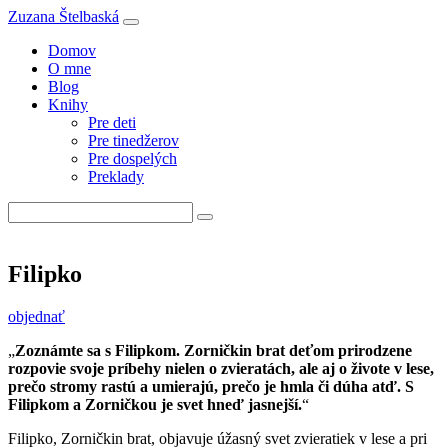
Zuzana
Štelbaská
Domov
O mne
Blog
Knihy
Pre deti
Pre tinedžerov
Pre dospelých
Preklady
Filipko
objednať
Zoznámte sa s Filipkom. Zorničkin brat deťom prirodzene
rozpovie svoje príbehy nielen o zvieratách, ale aj o živote v lese,
prečo stromy rastú a umierajú, prečo je hmla či dúha atď. S
Filipkom a Zorničkou je svet hneď jasnejší.
Filipko, Zorničkin brat, objavuje úžasný svet zvieratiek v lese a pri