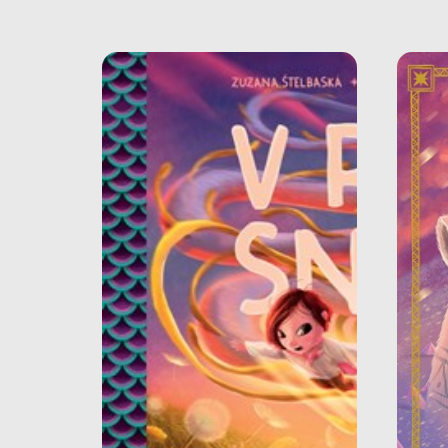
V ríši snov
Snový a magický príbeh od
Zuzany Štelbaskej a Adriána
Macha pre malých aj veľkých!