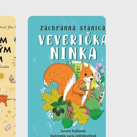
ým
Veverička Ninka
Ďalší skutočný príbeh zo
? No
Záchrannej stanice v Zázrivej
 a
vás chytí za srdce!