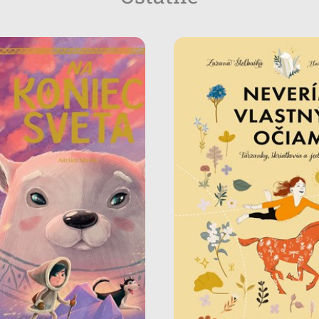
Neverím vlastn
očiam
Na koniec sveta
Čo robiť, keď zavrú školu
Dobrodružné leporelo
predsa hľadať Tarzanky
škriatkov!